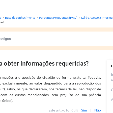
o
Base de conhecimento
Perguntas Frequentes (FAQ)
Lei de Acesso à Inform
das?
ra obter informações requeridas?
D
I
rmações à disposição do cidadão de forma gratuita. Todavia,
a
, exclusivamente, ao valor despendido para a reprodução dos
ut), salvo, os que declararem, nos termos da lei, não dispor de
C
ar com os custos mencionados, sem prejuízo de sua própria
A
o único).
Este artigo foi útil?
Sim
|
Não