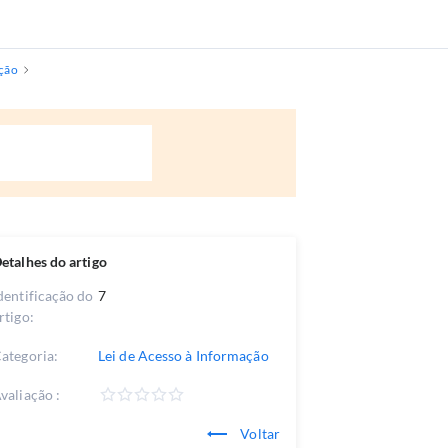
ação
etalhes do artigo
dentificação do
7
rtigo:
ategoria:
Lei de Acesso à Informação
valiação :
Voltar