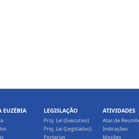
 EUZÉBIA
LEGISLAÇÃO
ATIVIDADES
ia
Proj. Lei (Executivo)
Atas de Reuniõ
los
Proj. Lei (Legislativo)
Indicações
as
Portarias
Moções