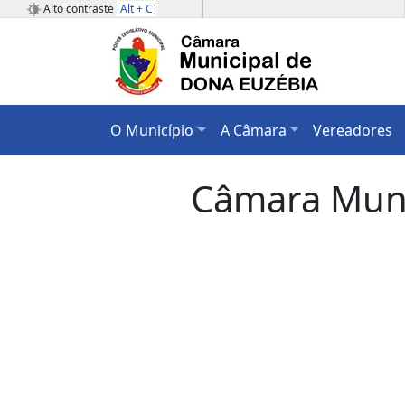
Alto contraste
[Alt + C]
O Município
A Câmara
Vereadores
Câmara Muni