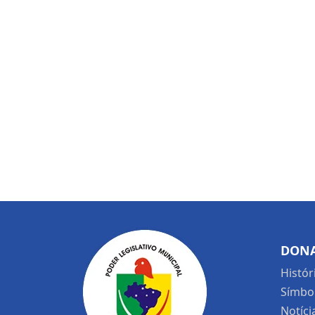
DONA
Histór
Símbo
Notíci