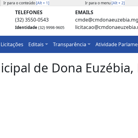
Ir para o conteúdo
[Alt + 1]
Ir para o menu
[Alt + 2]
TELEFONES
EMAILS
(32) 3550-0543
cmde@cmdonaeuzebia.mg.
licitacao@cmdonaeuzebia.
Identidade
(32) 9998-9605
Licitações
Editais
Transparência
Atividade Parlame
cipal de Dona Euzébia, 